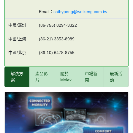
Email：
cathypeng@weikeng.com.tw
中國/深圳
(86-755) 8294-3322
中國/上海
(86-21) 3353-8989
中國/北京
(86-10) 6478-8755
解決方
產品影
關於
市場新
最新活
案
片
Molex
聞
動