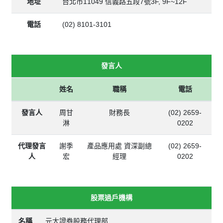
地址
台北市11049 信義路五段7號3F, 9F~12F
電話
(02) 8101-3101
發言人
姓名
職稱
電話
發言人
周甘
財務長
(02) 2659-
淋
0202
代理發言
謝季
產品應用處 資深副總
(02) 2659-
人
宏
經理
0202
股票過戶機構
名稱
元大證券股務代理部