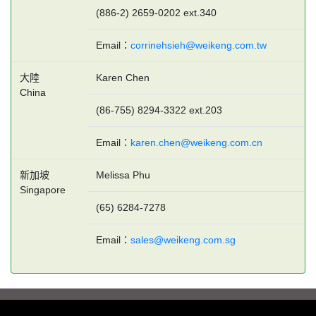
(886-2) 2659-0202 ext.340
Email：
corrinehsieh@weikeng.com.tw
大陸
Karen Chen
China
(86-755) 8294-3322 ext.203
Email：
karen.chen@weikeng.com.cn
新加坡
Melissa Phu
Singapore
(65) 6284-7278
Email：
sales@weikeng.com.sg