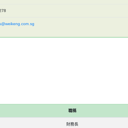
278
es@weikeng.com.sg
職稱
財務長