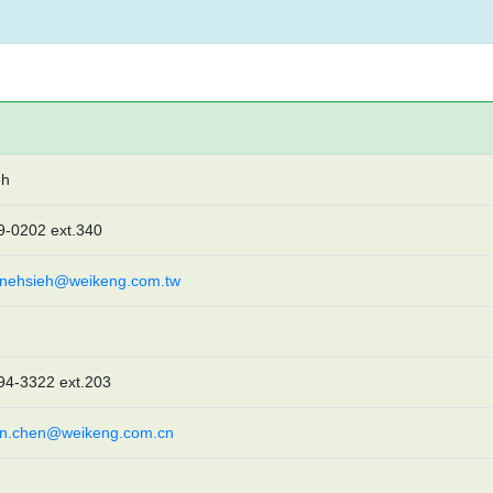
eh
9-0202 ext.340
inehsieh@weikeng.com.tw
94-3322 ext.203
en.chen@weikeng.com.cn