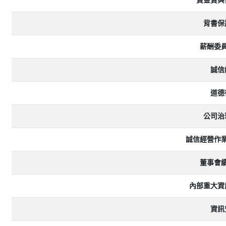
資金貸與
背書保
薪酬委
誠信
道德
公司治
誠信經營作
董事會
內部重大資
資訊