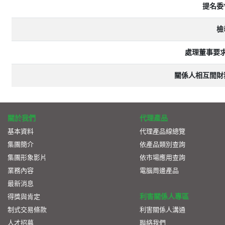
提名委
檢
處理董事要
關係人相互間財
關於我們
代理產品
基本資料
代理產品線總覽
集團簡介
依產品類別查詢
集團形象影片
依市場應用查詢
業務內容
電腦周邊產品
最新消息
利害關係人專區
得獎與肯定
制式交易條款
利害關係人溝通
人才招募
聯絡我們