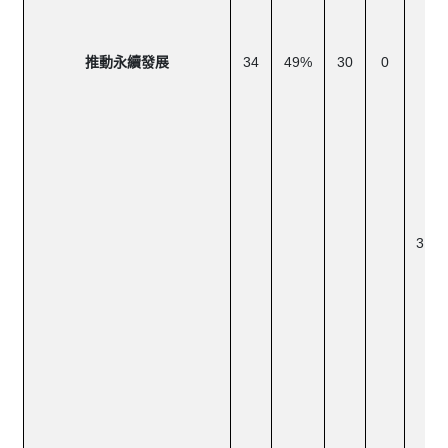
有
或
永
推動永續發展
34
49%
30
0
展
券
揭
投
形
體
益
公
否
資
持
文
展
將
方
成