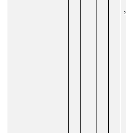
情
公
否
於
或
能
關
永
機
備
投
我
能
（
再
源
廠
等