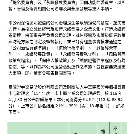
「提名委員會」及「永續發展委員會」四個功能性委員會，以監
督、管理及落實相關公司治理及與永續發展等重大事項。
本公司深信透明誠信的公司治理是企業永續經營的基礎，並矢志
力行。為樹立誠信經營及履行永續發展之企業文化，打造永續經
營環境，由董事長室負責公司治理、誠信經營及永續發展等政策
與防範方案之制定及監督執行，並已訂有經董事會核准通過之
「公司治理實務準則」、「道德行為準則」、「誠信經營守
則」、「永續發展政策」、「永續發展實務守則」、「風險管理
政策與程序」、「保障人權政策」及「誠信經營作業程序及行為
指南」等，以作為本公司經營活動運作之準據，並視需要或遇重
大事項，即向董事會報告相關事項。
臺灣證券交易所股份有限公司及財團法人中華民國證券櫃檯買賣
中心辦理之「114 年度上市上櫃企業公司治理評鑑」於 115 年
4 月 30 日公布評鑑結果，本公司總得分 94.92（113 年 88.94
分），上市公司排名級距 21% ~ 35%（與 113 年相同），詳如
下表。
不
符