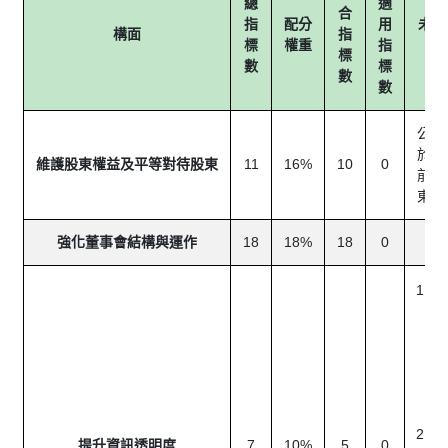
總
適
合
指
配分
用
未得
構面
指
標
權重
指
標
數
標
數
數
公司
於五
維護股東權益及平等對待股東
11
16%
10
0
前召
東常
強化董事會結構與運作
18
18%
18
0
-
公
報
自
露
之
酬
公
提升資訊透明度
7
10%
5
0