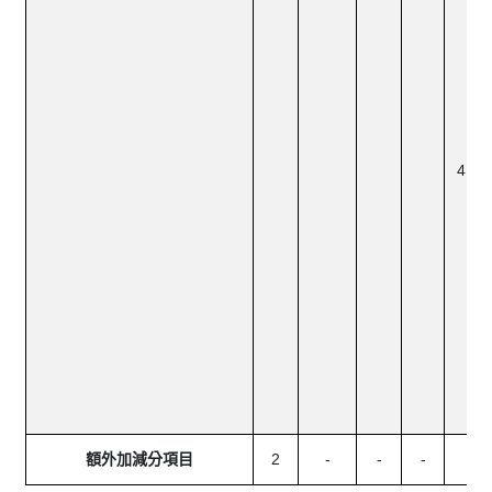
露
司
站
報
續
書
公
否
內
定
以
氣
遷
司
業
影
額外加減分項目
2
-
-
-
-