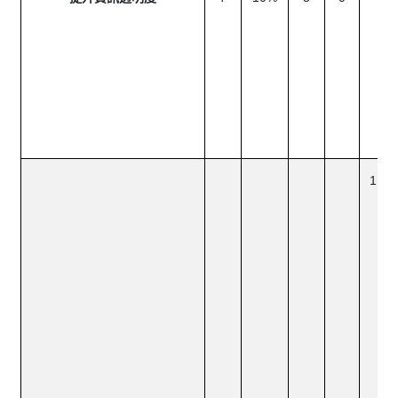
報
自
露
理
總
之
酬
公
否
環
理
度
於
網
年
永
告
露