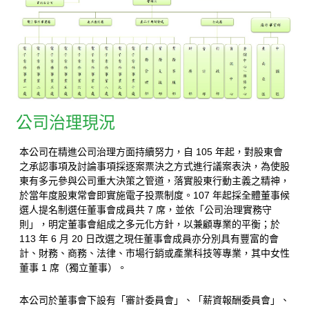
公司治理現況
本公司在精進公司治理方面持續努力，自 105 年起，對股東會
之承認事項及討論事項採逐案票決之方式進行議案表決，為使股
東有多元參與公司重大決策之管道，落實股東行動主義之精神，
於當年度股東常會即實施電子投票制度。107 年起採全體董事候
選人提名制選任董事會成員共 7 席，並依「公司治理實務守
則」，明定董事會組成之多元化方針，以兼顧專業的平衡；於
113 年 6 月 20 日改選之現任董事會成員亦分別具有豐富的會
計、財務、商務、法律、市場行銷或產業科技等專業，其中女性
董事 1 席（獨立董事）。
本公司於董事會下設有「審計委員會」、「薪資報酬委員會」、