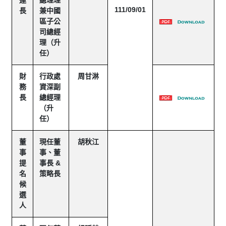
運
總理理
111/09/01
長
兼中國
區子公
司總經
理（升
任）
財
行政處
周甘淋
務
資深副
長
總經理
（升
任）
董
現任董
胡秋江
事
事、董
提
事長 &
名
策略長
候
選
人