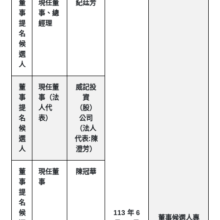
董
現任董
紀廷芳
事
事、總
提
經理
名
候
選
人
董
現任董
威記投
事
事（法
資
提
人代
（股）
名
表）
公司
候
（法人
選
代表:陳
人
澄芳）
董
現任董
陳冠華
事
事
提
名
候
113 年 6
董事候選人專