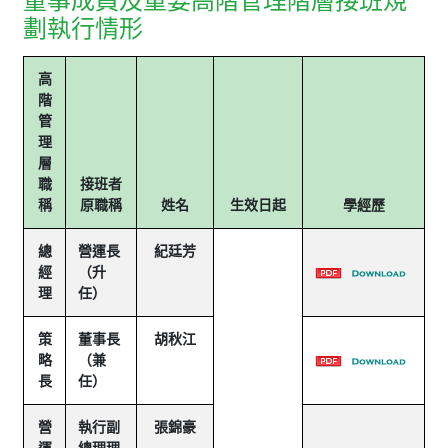
董事成員及重要高階管理階層接班規
劃執行情形
高
階
管
理
層
職
接班者
稱
原職稱
姓名
生效日起
學經歷
總
營運長
紀廷芳
經
（升
理
任）
策
董事長
胡秋江
略
（兼
長
任）
營
執行副
張錦豪