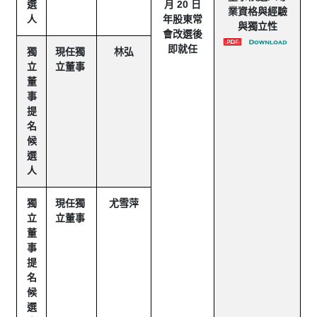
選
月 20 日
業資格與經驗
人
年股東常
與獨立性
會改選後
即就任
獨
現任獨
林弘
立
立董事
董
事
提
名
候
選
人
獨
現任獨
尤雪萍
立
立董事
董
事
提
名
候
選