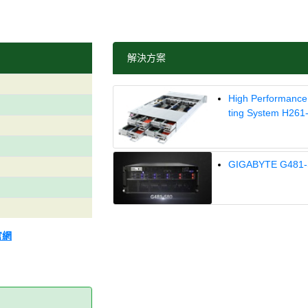
解決方案
High Performanc
ting System H261
GIGABYTE G481-
官網