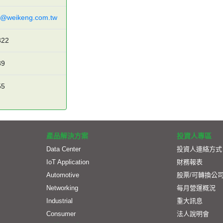
n@weikeng.com.tw
322
89
55
產品解決方案
投資人專區
Data Center
投資人連絡方式
IoT Application
財務報表
Automotive
股票/可轉換公
Networking
每月營運概況
Industrial
重大訊息
Consumer
法人說明會