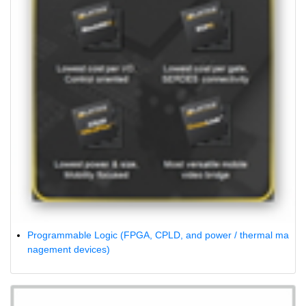
Programmable Logic (FPGA, CPLD, and power / thermal ma
nagement devices)