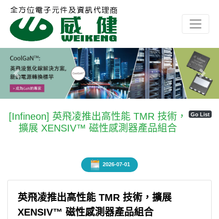
Previous
Next
[Infineon] 英飛凌推出高性能 TMR 技術，
Go List
擴展 XENSIV™ 磁性感測器產品組合
2026-07-01
英飛凌推出高性能 TMR 技術，擴展
XENSIV™ 磁性感測器產品組合