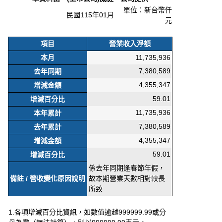
單位：新台幣仟
民國115年01月
元
項目
營業收入淨額
本月
11,735,936
7,380,589
去年同期
4,355,347
增減金額
59.01
增減百分比
11,735,936
本年累計
7,380,589
去年累計
4,355,347
增減金額
59.01
增減百分比
係去年同期逢春節年假，
備註 / 營收變化原因說明
故本期營業天數相對較長
所致
1.各項增減百分比資訊，如數值逾越999999.99或分