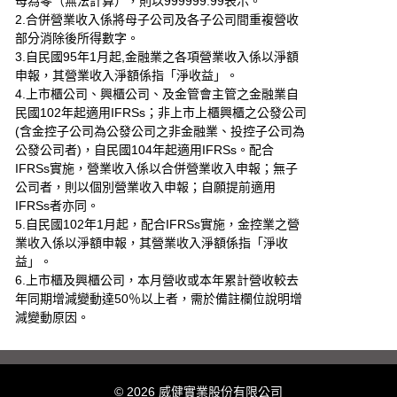
母為零（無法計算），則以999999.99表示。
2.合併營業收入係將母子公司及各子公司間重複營收
部分消除後所得數字。
3.自民國95年1月起,金融業之各項營業收入係以淨額
申報，其營業收入淨額係指「淨收益」。
4.上市櫃公司、興櫃公司、及金管會主管之金融業自
民國102年起適用IFRSs；非上市上櫃興櫃之公發公司
(含金控子公司為公發公司之非金融業、投控子公司為
公發公司者)，自民國104年起適用IFRSs。配合
IFRSs實施，營業收入係以合併營業收入申報；無子
公司者，則以個別營業收入申報；自願提前適用
IFRSs者亦同。
5.自民國102年1月起，配合IFRSs實施，金控業之營
業收入係以淨額申報，其營業收入淨額係指「淨收
益」。
6.上市櫃及興櫃公司，本月營收或本年累計營收較去
年同期增減變動達50％以上者，需於備註欄位說明增
減變動原因。
© 2026 威健實業股份有限公司