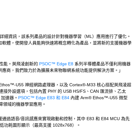
的詳細資訊，該系列產品的設計針對機器學習（ML）應用進行了優化。
工具和軟體，使開發人員能夠快速將概念轉化為產品，並將新的支援機器學
提高性能。英飛凌創新的
PSOC™ Edge E8
系列半導體產品不僅利用機器
 供應商，我們致力於為擴展未來物聯網系統功能提供解決方案。」
m® Ethos™-U55 神經網路處理器，以及 Cortex®-M33 核心搭配英飛凌超
選項，包括內置 PHY 的 USB HS/FS、CAN 匯流排、乙太
）加速器。
PSOC™ Edge E83 和 E84
內建 Arm® Ethos™-U55 微型
耗計算領域的機器學習應用。
音/音訊感應來實現啟動和控制，其中 E83 和 E84 MCU 為先
耗圖形顯示（最高支援 1028x768）。