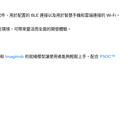
、用於配置的 BLE 連接以及用於智慧手機和雲端連接的 Wi-Fi。
行環境，可帶來靈活而全面的開發體驗。
目和
Imagimob
的就緒模型讓使用者能夠輕鬆上手。配合
PSOC™