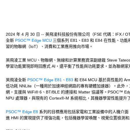
2024 年 4 月 30 日 -- 英飛凌科技股份有限公司（FSE 代碼：IFX /
全新
PSOC™ Edge MCU
三個系列 E81、E83 和 E84 在
習的物聯網（IoT）、消費和工業應用推向市場。
英飛凌工業 MCU、物聯網、無線和計算業務資深副總裁 Steve T
學習功能實現即時回應式 AI，還平衡了性能與功耗要求，並為聯網
英飛凌全新
PSOC™ Edge E81、E83
和 E84 MCU 基於高性能的 Arm
低功耗 NNLite（一種用於加速神經網路的專有硬體加速器）。此外，
網，支援與 WiFi® 6、BT/BLE 的連接和 Matter 協議等。PSOC™ Ed
NPU 處理器，與現有的 Cortex®-M 系統相比，其機器學習性能提
PSOC™ Edge E8
系列的目標應用包括家電和工業設備中的人機介面（H
進 HMI 的實現提供了增強功能，包括機器學習喚醒、視覺位置檢測和