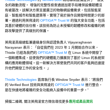
全的啟動流程。 增強的完整性檢查通過加密手段確保設備韌體沒
有被篡改。該解決方案支援廣泛的物聯網設備需求，包括智能家
庭、智能城市和智能建築等，實現了易於操作且開發時間更少的部
署。通過利用英飛凌的
OPTIGA™ Trust M
的強大安全功能，包括
其基於硬體的信任根，該技術為防止未授權的韌體修改和複雜的網
路攻擊提供了高級別的保護。
英飛凌高級總監兼邊緣身份與認證負責人 Vijayaraghavan
Narayanan 表示：「自從我們在 2023 年 1 月開始合作以來，
Thistle 已經為我們的
OPTIGA™ Trust M
在 Linux 系統中開發了
一個軟體集成，這使我們的硬體能力擴展到了基於 Linux 的系統架
構的應用軟體領域。這一新解決方案使我們共同的客戶能夠迅速提
升他們開發工作的安全性。 」
Thistle Technologies
首席執行長 Window Snyder 表示：“將我們
的 Verified Boot 技術與英飛凌的
OPTIGA™ Trust M
進行整合，
是在快速地將複雜的安全功能納入設備中的重要一步，”
掃描二維碼, 關注英飛凌官方微信尋找更多
應用或產品資訊