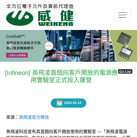
Previous
Next
[Infineon] 英飛凌首個向客戶開放的電源應
Go List
用實驗室正式投入運營
2024-05-24
來源：
英飛凌官方微信
英飛凌科技宣布其首間向客戶開放使用的實驗室 —「英飛凌電源