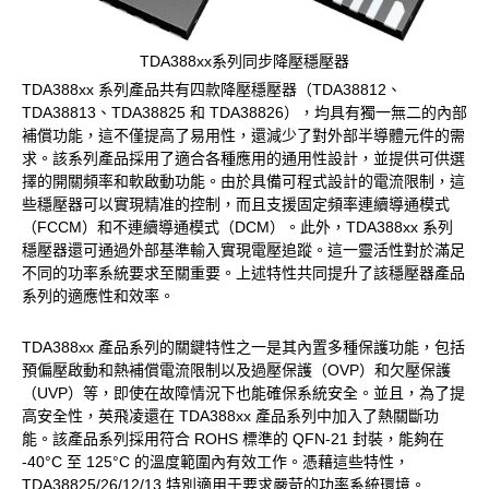
TDA388xx系列同步降壓穩壓器
TDA388xx 系列產品共有四款降壓穩壓器（TDA38812、
TDA38813、TDA38825 和 TDA38826），均具有獨一無二的內部
補償功能，這不僅提高了易用性，還減少了對外部半導體元件的需
求。該系列產品採用了適合各種應用的通用性設計，並提供可供選
擇的開關頻率和軟啟動功能。由於具備可程式設計的電流限制，這
些穩壓器可以實現精准的控制，而且支援固定頻率連續導通模式
（FCCM）和不連續導通模式（DCM）。此外，TDA388xx 系列
穩壓器還可通過外部基準輸入實現電壓追蹤。這一靈活性對於滿足
不同的功率系統要求至關重要。上述特性共同提升了該穩壓器產品
系列的適應性和效率。
TDA388xx 產品系列的關鍵特性之一是其內置多種保護功能，包括
預偏壓啟動和熱補償電流限制以及過壓保護（OVP）和欠壓保護
（UVP）等，即使在故障情況下也能確保系統安全。並且，為了提
高安全性，英飛凌還在 TDA388xx 產品系列中加入了熱關斷功
能。該產品系列採用符合 ROHS 標準的 QFN-21 封裝，能夠在
-40°C 至 125°C 的溫度範圍內有效工作。憑藉這些特性，
TDA38825/26/12/13 特別適用于要求嚴苛的功率系統環境。