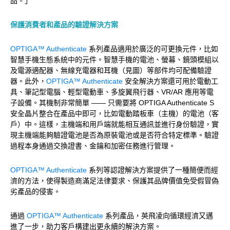
品。」
保護消費者和產品的驗證解決方案
OPTIGA™ Authenticate
系列產品適用於廣泛的可更換元件，比如
智慧手機生態系統中的元件。智慧手機的電池、螢幕、鏡頭模組以
及電源適配器、無線充電器和耳機（見圖）等部件均可配備驗證
器。此外，
OPTIGA™ Authenticate
安全解決方案還可用於電動工
具、筆記型電腦、輕型電動車、多旋翼飛行器、VR/AR 應用等電
子設備。其機制非常簡單 —— 只需要將 OPTIGA Authenticate S
安全晶片整合在產品中即可，比如電動踏板車（主機）的電池（客
戶）中。這樣，主機端和用戶端就能相互通訊並進行身份驗證，實
現主機端能夠驗證電池是否為原裝電池或是否符合特定標準。驗證
過程本身通過交換證書、金鑰和加密任務進行管理。
OPTIGA™ Authenticate
系列等認證解決方案提供了一種簡便而經
濟的方法，使得製造商滿足法律要求、保護其品牌價值免受假冒偽
劣產品的侵害。
通過
OPTIGA™ Authenticate
系列產品，英飛凌向循環經濟又邁
進了一步，助力客戶構建出更永續的解決方案。