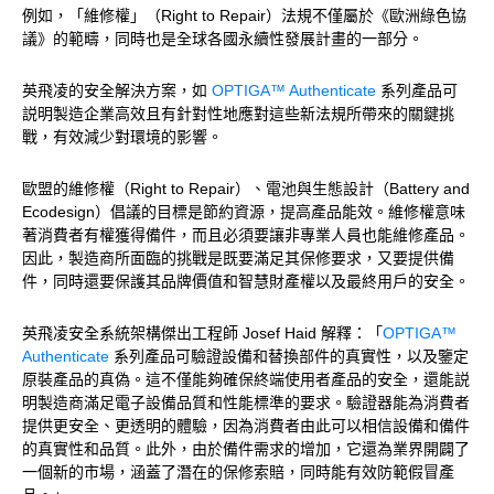
例如，「維修權」（Right to Repair）法規不僅屬於《歐洲綠色協
議》的範疇，同時也是全球各國永續性發展計畫的一部分。
英飛凌的安全解決方案，如
OPTIGA™ Authenticate
系列產品可
説明製造企業高效且有針對性地應對這些新法規所帶來的關鍵挑
戰，有效減少對環境的影響。
歐盟的維修權（Right to Repair）、電池與生態設計（Battery and
Ecodesign）倡議的目標是節約資源，提高產品能效。維修權意味
著消費者有權獲得備件，而且必須要讓非專業人員也能維修產品。
因此，製造商所面臨的挑戰是既要滿足其保修要求，又要提供備
件，同時還要保護其品牌價值和智慧財產權以及最終用戶的安全。
英飛凌安全系統架構傑出工程師 Josef Haid 解釋：「
OPTIGA™
Authenticate
系列產品可驗證設備和替換部件的真實性，以及鑒定
原裝產品的真偽。這不僅能夠確保終端使用者產品的安全，還能説
明製造商滿足電子設備品質和性能標準的要求。驗證器能為消費者
提供更安全、更透明的體驗，因為消費者由此可以相信設備和備件
的真實性和品質。此外，由於備件需求的增加，它還為業界開闢了
一個新的市場，涵蓋了潛在的保修索賠，同時能有效防範假冒產