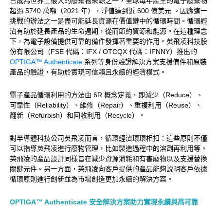
已成為世界上最大的廢棄物來源之一，全球每年產生的電子廢棄物
超過 5740 萬噸（2021 年），淨值達到近 600 億美元 。因應這一
挑戰的辦法之一是盡可能延長資源在價值鏈中的循環時間。循環經
濟有助於延長產品的生命週期，從而節約資源和能源。在這種理念
下，為電子設備提供可靠的備件發揮著重要的作用。英飛凌科技股
份有限公司（FSE 代碼：IFX / OTCQX 代碼：IFNNY）推出的
OPTIGA™ Authenticate
系列等身份驗證解決方案支援備件和原裝
產品的驗證，有助於實現可信賴且永續的經濟模式。
電子產品循環利用的方法由 6R 概念定義，即減少（Reduce）、
可靠性（Reliability）、維修（Repair）、重複利用（Reuse）、
翻新（Refurbish）和回收利用（Recycle）。
對半導體科技公司英飛凌而言，循環經濟環環相扣：這些原則不僅
可以指導英飛凌進行廢物管理，比如製造過程中的溶劑再利用等。
英飛凌的產品設計同樣旨在減少資源消耗和有害廢物以及支援替換
關鍵元件。另一方面，英飛凌向客戶提供的產品能夠説明客戶依據
循環原則進行創新並為市場創造更加永續的解決方案。
OPTIGA™ Authenticate 安全解決方案助力實現永續與高可靠