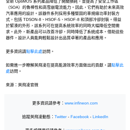
全新 OptiMOS 系列產品降低了開關損耗，並提高了安全工作區
（SOA）的魯棒性和高雪崩電流能力。因此，它們有助於未來高效
汽車應用的設計。該器件系列採用多種堅固的車規級功率封裝方
式，包括 TDSON-8、HSOF-5、HSOF-8 和頂部冷卻封裝。得益
於緊湊的外形，該系列可在提高系統效率的同時大幅降低空間需
求。此外，新產品可以改善冷卻，同時降低了系統成本。借助這些
器件，設計人員能夠輕鬆設計出品質卓著的產品和應用。
更多資訊請
點擊此處
訪問。
如需進一步瞭解英飛凌在提高能源效率方面做出的貢獻，請
點擊此
處
訪問。
來源：英飛凌官微
更多資訊請參考：
www.infineon.com
追蹤英飛凌動態：
Twitter
-
Facebook
-
LinkedIn