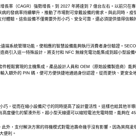
長率（CAGR）強勢增長，到 2027 年將達到 7 億台左右。以前只在專業運動
疾病的發病率持續攀升，推動了市場對可穿戴設備的需求。與此同時，疫
支付體驗。這些設備不僅需要外形小巧、安全可靠，還必須提供值得信賴
進的安全遠端系統管理功能，使相應的智慧設備能夠執行消費者身份驗證。SECO
造商引入這一特殊設計，將支付和 NFC 無線充電功能集成到超小型設備
估套件輕鬆實現的主機集成，產品設計人員和 OEM（原始設備製造商）
額外的 PIN 碼，便可方便快捷地通過身份認證，從而更快、更安全地完成
線十分小巧，從而在縮小設備尺寸的同時提高了設計靈活性。這樣也給其他半導體元
高度優化的緊湊外形。超小型天線還可以縮短電池充電時間，能夠在 45 分鐘
外，支付解決方案的待機模式對電池壽命幾乎沒有影響，因為英飛凌增強型 N
極大便利。