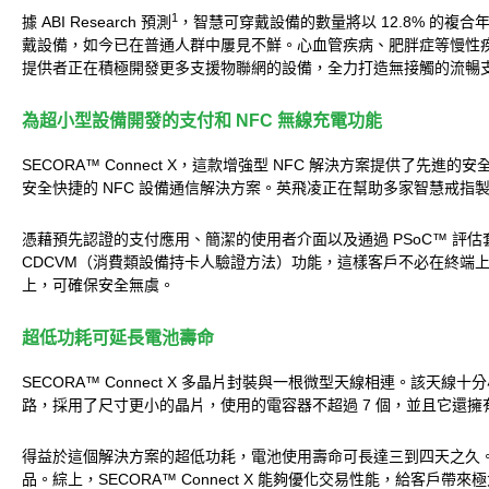
1
據 ABI Research 預測
，智慧可穿戴設備的數量將以 12.8% 的複合年增
戴設備，如今已在普通人群中屢見不鮮。心血管疾病、肥胖症等慢性
提供者正在積極開發更多支援物聯網的設備，全力打造無接觸的流暢
為超小型設備開發的支付和 NFC 無線充電功能
SECORA™ Connect X，這款增強型 NFC 解決方案提供了先
安全快捷的 NFC 設備通信解決方案。英飛凌正在幫助多家智慧戒指製
憑藉預先認證的支付應用、簡潔的使用者介面以及通過 PSoC™ 評
CDCVM（消費類設備持卡人驗證方法）功能，這樣客戶不必在終端上輸入
上，可確保安全無虞。
超低功耗可延長電池壽命
SECORA™ Connect X 多晶片封裝與一根微型天線相連。該天
路，採用了尺寸更小的晶片，使用的電容器不超過 7 個，並且它還擁有
得益於這個解決方案的超低功耗，電池使用壽命可長達三到四天之久。此
品。綜上，SECORA™ Connect X 能夠優化交易性能，給客戶帶來