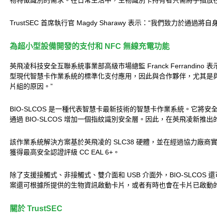
物特徵識別的需求。在日常生活中，生物識別卡持有者只需將手指放在卡
TrustSEC 首席執行官 Magdy Sharawy 表示：“我
為超小型設備開發的支付和 NFC 無線充電功能
英飛凌科技安全互聯系統事業部高級市場總監 Franck Ferran
型現代智慧卡作業系統的標準化支付應用，因此與合作夥伴，尤其是與 Tru
片組的原因。”
BIO-SLCOS 是一種代表智慧卡最新技術的智慧卡作業系統。它將安
通過 BIO-SLCOS 增加一個指紋識別安全層。因此，在英飛凌新推出
該作業系統解決方案基於英飛凌的 SLC38 硬體，並在經過協力廠商
獲得最高安全認證評級 CC EAL 6+。
除了支援接觸式、非接觸式、雙介面和 USB 介面外，BIO-SLCO
案還可根據所提供的生物資訊啟動卡片，或者有時也會在卡片已啟動
關於 TrustSEC