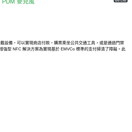
全新 PDM 麥克風
Go List
穿戴設備，可以實現商店付款，購票乘坐公共交通工具，或是通過門禁
增強型 NFC 解決方案為實現基於 EMVCo 標準的支付掃清了障礙。此