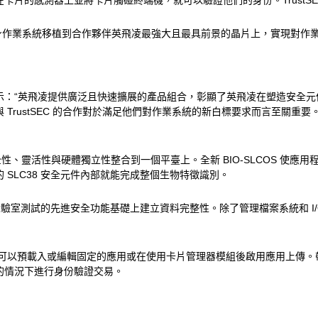
片的感測器上並將卡片觸碰終端機，就可以驗證他們的身份。TrustS
們致力於通過將自身作業系統移植到合作夥伴英飛凌最強大且最具前景的晶片上，實
dino 表示：“英飛凌提供廣泛且快速擴展的產品組合，彰顯了英飛凌在塑
stSEC 的合作對於滿足他們對作業系統的新白標要求而言至關重要。這就是為
全性、靈活性與硬體獨立性整合到一個平臺上。全新 BIO-SLCOS 使應用
的 SLC38 安全元件內部就能完成整個生物特徵識別。
實驗室測試的先進安全功能基礎上建立資料完整性。除了管理檔案系統和 I/
S 還可以預載入或編輯固定的應用或在使用卡片管理器模組後啟用應用上傳。帶
的情況下進行身份驗證交易。