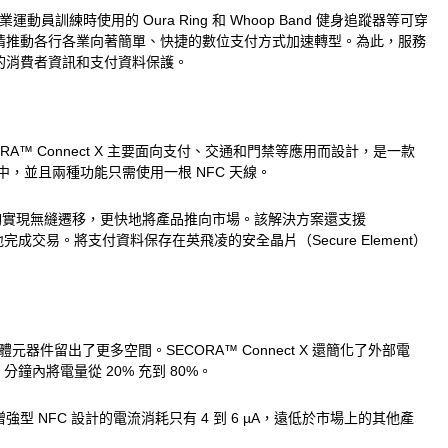
員訓練時使用的 Oura Ring 和 Whoop Band 健身追蹤器等可穿
情推動各行各業向著簡單、快捷的數位支付方式加速轉型。為此，服務
的消費者資訊和支付資料保護。
RA™ Connect X 主要面向支付、交通和門禁等應用而設計，是一款
中，並且兩種功能只需使用一根 NFC 天線。
能夠實現無縫遷移，更快地將產品推向市場。該解決方案還支援
交易。將支付資料保存在英飛凌的安全晶片（Secure Element）
器件留出了更多空間。SECORA™ Connect X 還簡化了外部電
內將電量從 20% 充到 80%。
FC 設計的電流消耗只有 4 到 6 µA，遠低於市場上的其他產