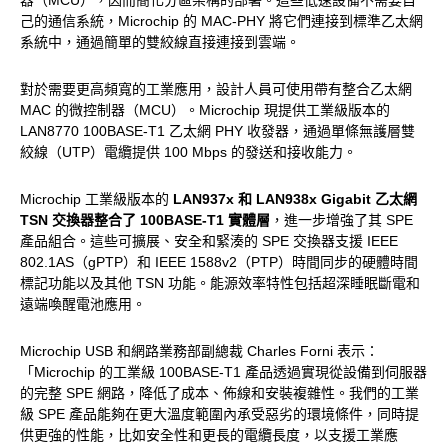
器（MCU），因而簡化分區架構的部署。這些低速設備不需要自
己的通信系統，Microchip 的 MAC-PHY 將它們連接到標準乙太網
系統中，通過簡單的雙絞線直接連接到雲端。
對於需要更高頻寬的工業應用，設計人員可使用帶有整合乙太網
MAC 的微控制器（MCU）。Microchip 現提供工業級版本的
LAN8770 100BASE-T1 乙太網 PHY 收發器，通過單條無護層雙
絞線（UTP）電纜提供 100 Mbps 的發送和接收能力。
Microchip 工業級版本的
LAN937x 和 LAN938x Gigabit 乙太網
TSN 交換器整合了 100BASE-T1 實體層
，進一步增強了其 SPE
產品組合。這些可擴展、安全和緊湊的 SPE 交換器支援 IEEE
802.1AS（gPTP）和 IEEE 1588v2（PTP）時間同步的硬體時間
標記功能以及其他 TSN 功能。能源效率特性包括超深睡眠斷電和
遠端喚醒電池應用。
Microchip USB 和網路業務部副總裁 Charles Forni 表示：
「Microchip 的工業級 100BASE-T1 產品透過實現從設備到伺服器
的完整 SPE 網路，降低了成本、佈線和安裝複雜性。我們的工業
級 SPE 產品能夠在更大溫度範圍內承受惡劣的環境條件，同時提
供更強的性能，比如安全性和更長的電纜長度，以支援工業應