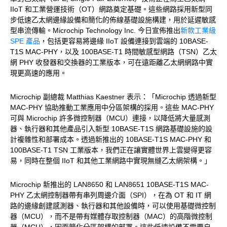
IIoT 和工業營運技術（OT）網路奠定基礎。這些網路採用新型同
步低速乙太網邊緣設備和簡化的佈線基礎設施構建，用於延遲敏感
型串流傳輸。Microchip Technology Inc. 今日宣佈推出
新款工業級
SPE 產品
，包括更容易將邊緣 IIoT 設備連接到雲端的 10BASE-
T1S MAC-PHY，以及 100BASE-T1 時間敏感型網路（TSN）乙太
網 PHY 收發器和交換器的工業版本，可在遠距離乙太網網路中實
現更高速的應用。
Microchip 副總裁 Matthias Kaestner 表示：「Microchip 透過新型
MAC-PHY 協助推動工業應用中分區架構的採用。這些 MAC-PHY
可與 Microchip 許多微控制器（MCU）連接，以降低將大量感測
器、執行器和其他產品引入新型 10BASE-T1S 網路基礎設施的設
計複雜性和部署成本。透過新推出的 10BASE-T1S MAC-PHY 和
100BASE-T1 TSN 工業版本，我們正在讓實體世界上雲變得更容
易，同時在整個 IIoT 和其他工業網路中實現無縫乙太網架構。」
Microchip 新推出的 LAN8650 和 LAN8651 10BASE-T1S MAC-
PHY 乙太網控制器帶有串列周邊介面（SPI），在為 OT 和 IT 網
路的邊緣創建感測器、執行器和其他設備時，可以使用基礎微控制
器（MCU），而不是帶有媒體存取控制器（MAC）的高階微控制