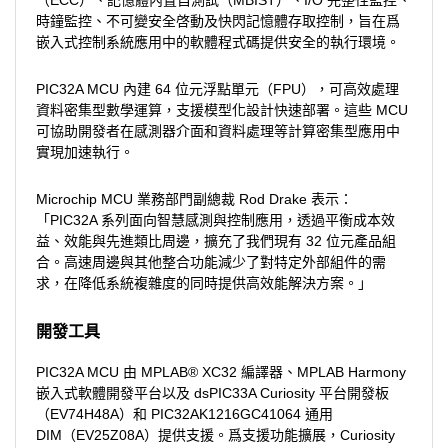
（ECC）、記憶體內置自測試（MBIST）、I/O 完整性監控、
時鐘監控、不可變安全啓動及快閃記憶體存取控制，旨在爲
嵌入式控制系統應用中的軟體程式碼提供安全的執行環境。
PIC32A MCU 內建 64 位元浮點單元（FPU），可高效處理
資料密集型數學運算，支援模型化設計快速部署。這些 MCU
可協助開發者在感測器介面和資料處理等計算密集型應用中
實現加速執行。
Microchip MCU 業務部門副總裁 Rod Drake 表示：
「PIC32A 系列面向智慧感測與控制應用，透過平衡成本效
益、效能與先進類比周邊，擴充了我們現有 32 位元產品組
合。高速周邊與其他整合功能減少了對特定外部組件的需
求，在降低系統複雜度的同時提供高效能解決方案。」
開發工具
PIC32A MCU 由 MPLAB® XC32 編譯器、MPLAB Harmony
嵌入式軟體開發平台以及 dsPIC33A Curiosity 平台開發板
（EV74H48A）和 PIC32AK1216GC41064 通用
DIM（EV25Z08A）提供支援。爲支援功能擴展，Curiosity