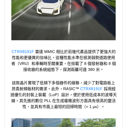
CTRX8191F
雷達 MMIC 相比於前幾代產品提供了更強大的
性能和更優異的信噪比。這種性能水準在檢測弱勢道路使用
者（VRU）和車輛時至關重要，在搭載了 8 個發射器和 8 個
接收器的系統組態下，探測距離可達 380 米。
該款晶片實現了低頻下多個器件的級聯，減少了對電路板上
昂貴射頻板材的需求。此外，RASIC™
CTRX8191F
採用經
過優化的封裝上裝載（LoP）設計，便於使用低成本的波導天
線。其先進的數位 PLL 在生成複雜波形方面具有很高的靈活
性，並具有市面上最短的回掃時間（< 1 µs）。