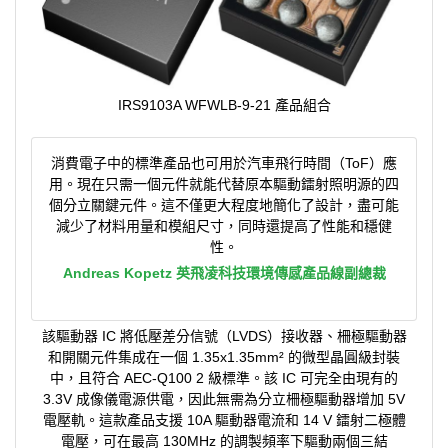
IRS9103A WFWLB-9-21 產品組合
消費電子中的標準產品也可用於汽車飛行時間（ToF）應
用。現在只需一個元件就能代替原本驅動鐳射照明源的四
個分立關鍵元件。這不僅更大程度地簡化了設計，盡可能
減少了材料用量和模組尺寸，同時還提高了性能和穩健
性。
Andreas Kopetz 英飛凌科技環境傳感產品線副總裁
該驅動器 IC 將低壓差分信號（LVDS）接收器、柵極驅動器
和開關元件集成在一個 1.35x1.35mm² 的微型晶圓級封裝
中，且符合 AEC-Q100 2 級標準。該 IC 可完全由現有的
3.3V 成像儀電源供電，因此無需為分立柵極驅動器增加 5V
電壓軌。這款產品支援 10A 驅動器電流和 14 V 鐳射二極體
電壓，可在最高 130MHz 的調製頻率下驅動兩個三結