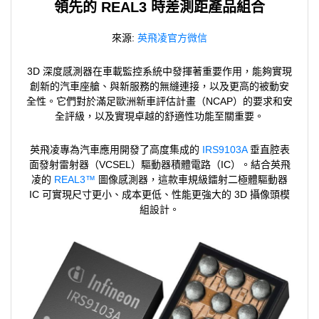
領先的 REAL3 時差測距產品組合
來源:
英飛凌官方微信
3D 深度感測器在車載監控系統中發揮著重要作用，能夠實現
創新的汽車座艙、與新服務的無縫連接，以及更高的被動安
全性。它們對於滿足歐洲新車評估計畫（NCAP）的要求和安
全評級，以及實現卓越的舒適性功能至關重要。
英飛凌專為汽車應用開發了高度集成的
IRS9103A
垂直腔表
面發射雷射器（VCSEL）驅動器積體電路（IC）。結合英飛
凌的
REAL3™
圖像感測器，這款車規級鐳射二極體驅動器
IC 可實現尺寸更小、成本更低、性能更強大的 3D 攝像頭模
組設計。