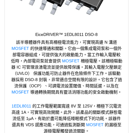
EiceDRIVER™ 1EDL8011 DSO-8
該半導體器件具有高柵極電流能力，可實現高邊 N 溝道
MOSFET
的快速導通和關斷。它由一個集成電荷泵和一個外
部電容器組成，可提供強大的啟動能力。當工作輸入電壓較
低時，內部電荷泵就會提供
MOSFET
柵極電壓。該柵極驅動
器 IC 可管理浪湧電流並提供故障保護。其輸入電壓欠壓鎖定
（UVLO） 保護功能可防止器件在危險條件下工作。該驅動
器採用 DSO-8 封裝，非常適合空間有限的設計。它包含了過
流保護（OCP）、可調電流設置閾值、時間延遲，以及在
MOSFET
導通轉換期間具有靈活消隱功能的安全啟動機制。
1EDL8011
的工作電壓範圍寬達 8V 至 125V，柵極下沉電流
高達 1A，可實現高效開關。此外，該產品的關斷模式靜態電
流低至 1µA，有助於盡可能降低睡眠模式下的功耗。該器件
還具有 VDS 感應功能，可通過監測斷開
MOSFET
的漏極至
源極電壓觸發過流關斷。