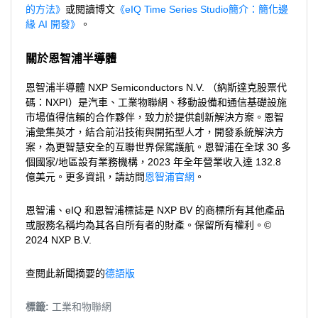
的方法》
或閱讀博文
《eIQ Time Series Studio簡介：簡化邊
緣 AI 開發》
。
關於恩智浦半導體
恩智浦半導體 NXP Semiconductors N.V. （納斯達克股票代
碼：NXPI）是汽車、工業物聯網、移動設備和通信基礎設施
市場值得信賴的合作夥伴，致力於提供創新解決方案。恩智
浦彙集英才，結合前沿技術與開拓型人才，開發系統解決方
案，為更智慧安全的互聯世界保駕護航。恩智浦在全球 30 多
個國家/地區設有業務機構，2023 年全年營業收入達 132.8
億美元。更多資訊，請訪問
恩智浦官網
。
恩智浦、eIQ 和恩智浦標誌是 NXP BV 的商標所有其他產品
或服務名稱均為其各自所有者的財產。保留所有權利。©
2024 NXP B.V.
查閱此新聞摘要的
德語版
標籤:
工業和物聯網