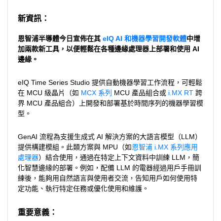
新資訊：
恩智浦半導體今日宣佈在其
eIQ AI 和機器學習開發軟體
中增
加兩款新工具，以便輕鬆在各種邊緣處理器上部署和使用 AI
邊緣。
eIQ Time Series Studio 提供自動機器學習工作流程，可輕鬆
在 MCU 級晶片（如
MCX 系列
MCU 產品組合或
i.MX RT
跨
界 MCU 產品組合）上開發和部署基於時間序列的機器學習模
型。
GenAI 流程為支援生成式 AI 解決方案的大語言模型（LLM）
提供構建模組。此類方案與 MPU（如
恩智浦 i.MX 系列應用
處理器
）結合使用，通過在特定上下文資料中訓練 LLM，簡
化智慧邊緣的部署。例如，配備 LLM 的電器經過用戶手冊訓
練後，能夠用自然語言與使用者交流，告知用戶如何使用特
定功能、執行特定任務或優化使用和維護。
重要意義：