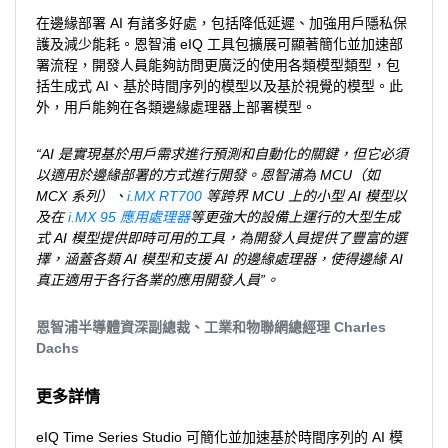
在邊緣部署 AI 有諸多好處，包括降低延遲、加強用戶隱私保
護及減少能耗。恩智浦 eIQ 工具包擴展可顯著簡化並加速部
署流程，開發人員能夠訪問更廣泛的使用各類模型類型，包
括生成式 AI、基於時間序列的模型以及基於視覺的模型。此
外，用戶能夠在各類邊緣處理器上部署模型。
“AI 是實現基於用戶需求進行預測和自動化的關鍵，但它必須
以適用於邊緣部署的方式進行開發。恩智浦為 MCU（如
MCX 系列）、
i.MX RT700
等跨界 MCU 上的小型 AI 模型以
及在
i.MX 95 應用處理器
等更強大的設備上運行的大型生成
式 AI 模型提供即時可用的工具，為開發人員提供了豐富的選
擇，涵蓋各類 AI 模型和支援 AI 的邊緣處理器，使得邊緣 AI
真正適用于各行各業的應用開發人員”。
恩智浦半導體資深副總裁、工業和物聯網總經理 Charles
Dachs
更多詳情
eIQ Time Series Studio 可簡化並加速基於時間序列的 AI 模