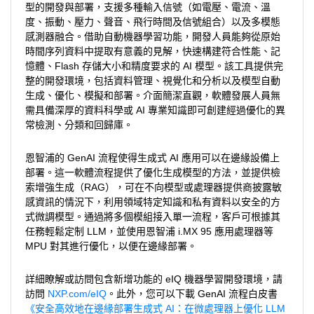
型的開發與部署，支援多種輸入信號（如電壓、電流、溫
度、振動、壓力、聲音、飛行時間及信號組合）以及多模態
感測器融合。借助自動機器學習功能，開發人員能夠從原始
時間序列資料中提取有意義的見解，快速構建符合性能、記
憶體、Flash 存儲大小和精度要求的 AI 模型。該工具提供完
整的開發環境，包括資料管理、視覺化和分析以及模型自動
生成、優化、模擬和部署。介面簡潔直觀，軟體發展人員無
需具備深厚的資料科學或 AI 專業知識即可創建經過優化的異
常檢測、分類和回歸庫。
恩智浦的 GenAI 流程使得生成式 AI 應用可以在邊緣設備上
部署。這一軟體流程提供了優化生成模型的方法，並提供檢
索增強生成（RAG），可在不向模型或處理器提供商披露敏
感資訊的情況下，利用領域特定知識和私有資料以安全的方
式微調模型。通過將多個模組接入單一流程，客戶可根據其
任務輕鬆定制 LLM，並使用恩智浦 i.MX 95 應用處理器等
MPU 對其進行優化，以便在邊緣部署。
詳細瞭解或訪問包含新增功能的 eIQ 機器學習開發環境，請
訪問
NXP.com/eIQ
。此外，您可以下載 GenAI 流程白皮書
《安全高效地在邊緣部署生成式 AI：在微處理器上優化 LLM