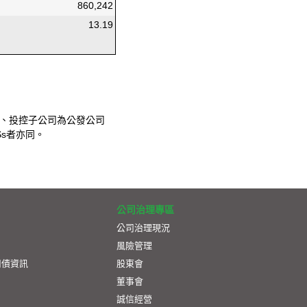
860,242
13.19
業、投控子公司為公發公司
Ss者亦同。
公司治理專區
公司治理現況
風險管理
司債資訊
股東會
董事會
誠信經營