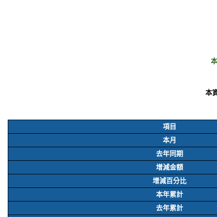
本
項目
本月
去年同期
增減金額
增減百分比
本年累計
去年累計