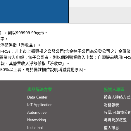
，則以999999.99表示。
數字。
入淨額係指「淨收益」。
用IFRSs；非上市上櫃興櫃之公發公司(含金控子公司為公發公司之非金融
以合併營業收入申報；無子公司者，則以個別營業收入申報；自願提前適用IFR
額申報，其營業收入淨額係指「淨收益」。
達50％以上者，需於備註欄位說明增減變動原因。
產品解決方案
投資人專區
Data Center
投資人連絡方式
IoT Application
財務報表
Automotive
股票/可轉換公
Networking
每月營運概況
Industrial
重大訊息