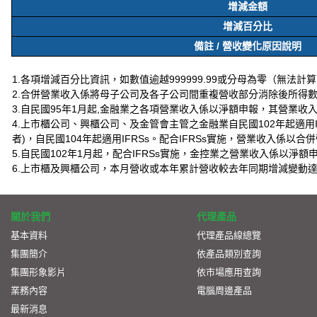
增減金額
增減百分比
備註 / 營收變化原因說明
1.各項增減百分比資訊，如數值逾越999999.99或分母為零（無法計算）
2.合併營業收入係將母子公司及各子公司間重複營收部分消除後所得
3.自民國95年1月起,金融業之各項營業收入係以淨額申報，其營業收
4.上市櫃公司、興櫃公司、及金管會主管之金融業自民國102年起適
者)，自民國104年起適用IFRSs。配合IFRSs實施，營業收入係
5.自民國102年1月起，配合IFRSs實施，金控業之營業收入係以淨
6.上市櫃及興櫃公司，本月營收或本年累計營收較去年同期增減變動
關於我們
代理產品
基本資料
代理產品線總覽
集團簡介
依產品類別查詢
集團形象影片
依市場應用查詢
業務內容
電腦周邊產品
最新消息