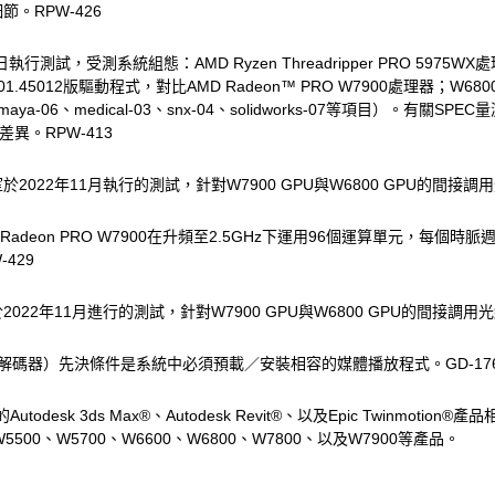
格細節。RPW-426
，受測系統組態：AMD Ryzen Threadripper PRO 5975WX處理器；6
.14001.45012版驅動程式，對比AMD Radeon™ PRO W7900處理器；W68
3、maya-06、medical-03、snx-04、solidworks-07等項目）。有關
有所差異。RPW-413
22年11月執行的測試，針對W7900 GPU與W6800 GPU的間接調用
deon PRO W7900在升頻至2.5GHz下運用96個運算單元，每個時脈週期發
429
2年11月進行的測試，針對W7900 GPU與W6800 GPU的間接調用光
AV1編解碼器）先決條件是系統中必須預載／安裝相容的媒體播放程式。GD-17
系統中的Autodesk 3ds Max®、Autodesk Revit®、以及Epic Tw
、W5500、W5700、W6600、W6800、W7800、以及W7900等產品。