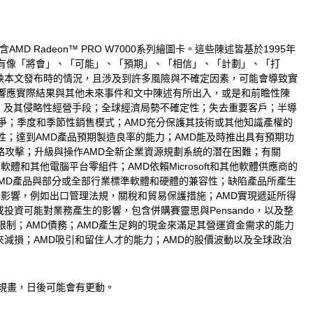
AMD Radeon™ PRO W7000系列繪圖卡。這些陳述皆基於1995年
出。這些前瞻性聲明含有像「將會」、「可能」、「預期」、「相信」、「計劃」、「打
映本文發布時的情況，且涉及到許多風險與不確定因素，可能會導致實
響應實際結果與其他未來事件和文中陳述有所出入，或是和前瞻性陳
場，及其侵略性經營手段；全球經濟局勢不確定性；失去重要客戶；半導
為競爭；季度和季節性銷售模式；AMD充分保護其技術或其他知識產權的
；達到AMD產品預期製造良率的能力；AMD能及時推出具有預期功
絡攻擊；升級與操作AMD全新企業資源規劃系統的潛在困難；有關
和其他電腦平台零組件；AMD依賴Microsoft和其他軟體供應商的
AMD產品與部分或全部行業標準軟體和硬體的兼容性；缺陷產品所產生
的影響，例如出口管理法規，關稅和貿易保護措施；AMD實現遞延所得
資可能對業務產生的影響，包含併購賽靈思與Pensando，以及整
制；AMD債務；AMD產生足夠的現金來滿足其營運資金需求的能力
減損；AMD吸引和留住人才的能力；AMD的股價波動以及全球政治
規畫，日後可能會有更動。