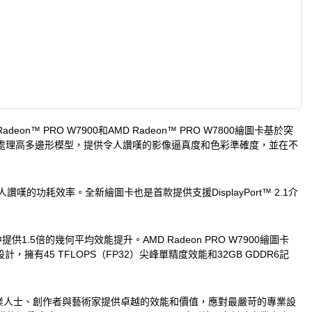
on™ PRO W7900和AMD Radeon™ PRO W7800繪圖卡基於突
和處理高多邊形模型，提供令人讚嘆的影像逼真度和色彩準確度，並在不
讚嘆的功耗效率。全新繪圖卡也是首款提供支援DisplayPort™ 2.1介
中提供1.5倍的幾何平均效能提升。AMD Radeon PRO W7900繪圖卡
，擁有45 TFLOPS（FP32）尖峰單精度效能和32GB GDDR6記
卡，可為專業人士、創作者與藝術家提供卓越的效能和價值，應對最嚴苛的專業設