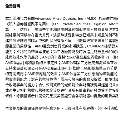
免責聲明
本新聞稿包含有關Advanced Micro Devices, Inc（AM
《私人證券訴訟改革法案》（U.S. Private Securities Lit
算」、「估計」，或這些字詞和短語的其它類似詞彙。投資者應注意
際結果與預期存在重大差異。這類陳述受到特定已知與未知風險與不
述資訊與陳述的暗示或預期狀況有所不同。可能導致實際結果和當前預
體產業的周期性；AMD產品銷售行業的市場狀況；COVID-19疫
能力；不利的貨幣匯率波動；第三方廠商能及時製造足夠數量AMD的
能與效能水準的產品；AMD的半客製化SoC產品產生營收的能力；
AMD產品訂購和發貨的不確定性；AMD依賴第三方廠商知識產權來及時
支持來設計和開發可在AMD產品上運行的軟體；AMD依賴第三方分
的有關費用；AMD供應鏈的效率；AMD依靠第三方供應鏈物流功能
稅資產的能力；潛在的稅收負債；當前和將來的索賠和訴訟；環境法律
合收購事業的能力；合併公司資產的減值對企業財務狀況與經營成果的
或產生足夠的營收和營運現金流以進行其所有計畫的研發或策略性投資
條件。呼籲投資者詳閱公司呈交美國證管會各項財報中提及的風險與不確定
本文提及的資訊僅為提供訊息之用，日後可能有所異動，恕不另行通