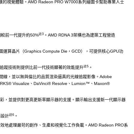
視覺體驗。AMD Radeon PRO W7000系列繪圖卡幫助專業人士
註3
較前一代提升約50%
。AMD RDNA 3架構也為建築工程營造
raphics Compute Die，GCD），可提供核心GPU功
註5
線追蹤技術則提供比前一代技術顯著的效能提升
。
線，並以無與倫比的品質渲染逼真的光線追蹤影像。Adobe
DWORKS® Visualize、DaVinci® Resolve、Lumion™、Maxon®
億種色彩，並提供對更高更新率顯示器的支援。顯示輸出支援新一代顯示器
註6
而設計
。
並快速有效地處理嚴苛的創作、生產和視覺化工作負載。AMD Radeon PRO系