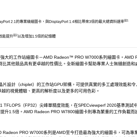
註1
yPort 2.1的專業級繪圖卡，與DisplayPort 1.4相比帶來3倍的最大總資料速率
註2
均效能提升
以及增加1.5倍的記憶體
的工作站繪圖卡－AMD Radeon™ PRO W7000系列繪圖卡。AMD Rade
能，同時比其他競品具有更卓越的性價比。全新繪圖卡幫助專業人士無縫創造
進小晶片設計（chiplet）的工作站GPU架構，可提供真實的多工處理效能和令人
GPU，帶來卓越的視覺體驗、更高的解析度以及更多的可用色彩。
 TFLOPS（FP32）尖峰單精度效能，在SPECviewperf 2020基準測試
.5倍。AMD Radeon PRO W7800繪圖卡則專為繁重的工作負載而設計
新AMD Radeon PRO W7000系列是AMD至今打造最為強大的繪圖