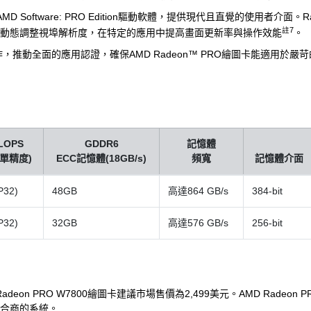
D Software: PRO Edition驅動軟體，提供現代且直覺的使用者介面。
註7
Boost則可動態調整視埠解析度，在特定的應用中提高畫面更新率與操作效能
。
推動全面的應用認證，確保AMD Radeon™ PRO繪圖卡能適用於嚴
LOPS
GDDR6
記憶體
峰單精度)
ECC記憶體(18GB/s)
頻寬
記憶體介面
P32)
48GB
高達864 GB/s
384-bit
P32)
32GB
高達576 GB/s
256-bit
D Radeon PRO W7800繪圖卡建議市場售價為2,499美元。AMD Rad
整合商的系統。