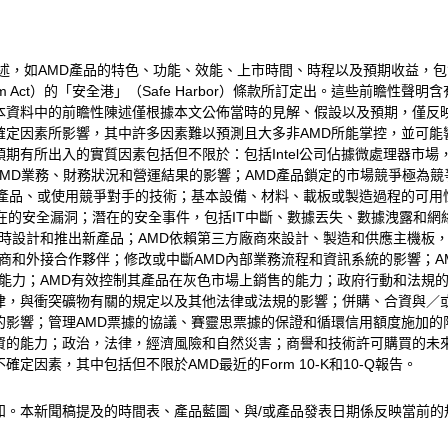
D）的前瞻性陳述，如AMD產品的特色、功能、效能、上市時間、時程以及預期收益，包含
igation Reform Act）的「安全港」（Safe Harbor）條款所訂定
本資料中的前瞻性陳述僅根據本文公佈當時的見解、假設以及預期，僅反
確定因素所影響，其中許多因素難以預測且大多非AMD所能掌控，並可能
期有所出入的實質因素包括但不限於：包括Intel公司佔據微處理器市
情對AMD業務、財務狀況和營運結果的影響；AMD產品鎖定的市場競爭極
產品、或使用競爭對手的技術；基本設備、材料、載板或製造過程的可用性
潛在的安全漏洞；潛在的安全事件，包括IT中斷、數據丟失、數據洩露和網
設計和推出新產品；AMD依賴第三方廠商來設計、製造和供應主機板，軟體
銷商和外接合作夥伴；修改或中斷AMD內部業務流程和資訊系統的影響；
的能力；AMD有效控制其產品在灰色市場上銷售的能力；政府行動和法規
，與衝突礦物有關的規定以及其他法律或法規的影響；併購、合資與／或投
影響；管理AMD票據的協議、賽靈思票據的保證和循環信用額度施加的限
的能力；政治，法律，經濟風險和自然災害；商譽和技術許可購買的未來
因素，其中包括但不限於AMD最近的Form 10-K和10-Q報告。
知。本新聞稿提及的時間表、產品藍圖、與/或產品發表日期係反映當前的