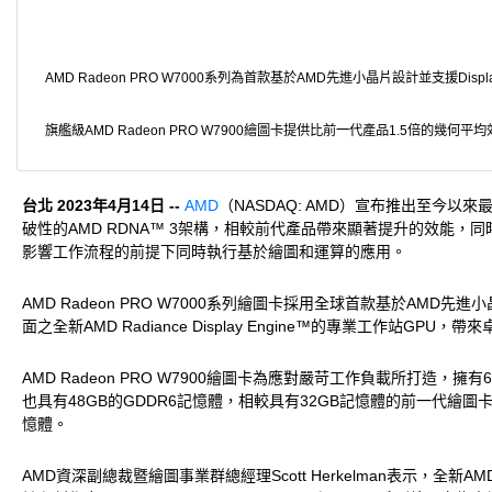
AMD Radeon PRO W7000系列為首款基於AMD先進小晶片設計並支援Displa
旗艦級AMD Radeon PRO W7900繪圖卡提供比前一代產品1.5倍的幾何平
台北 2023年4月14日 --
AMD
（NASDAQ: AMD）宣布推出至今以來最強大
破性的AMD RDNA™ 3架構，相較前代產品帶來顯著提升的效
影響工作流程的前提下同時執行基於繪圖和運算的應用。
AMD Radeon PRO W7000系列繪圖卡採用全球首款基於AMD先
面之全新AMD Radiance Display Engine™的專業工作站
AMD Radeon PRO W7900繪圖卡為應對嚴苛工作負載所打造，擁有61
也具有48GB的GDDR6記憶體，相較具有32GB記憶體的前一代繪圖卡提升1
憶體。
AMD資深副總裁暨繪圖事業群總經理Scott Herkelman表示，全