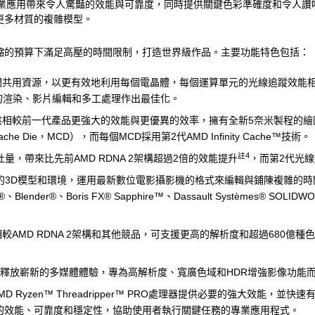
圖卡為專業應用帶來令人驚豔的效能與可靠度，同時提供關鍵色彩準確度和令人讚嘆的
更多材質的複雜模型。
在日趨緊縮的預算下滿足高壓的時間限制，打造世界級作品。主要功能特色包括：
間共用資源，以更有效地利用每個電晶體，每個運算單元的光線追蹤效能相
程的渲染、影片編輯和多工處理作出最佳化。
前一代產品更強大的效能與更優異的效率，擁有全新5奈米製程的繪圖運算晶片（G
Die，MCD），而每個MCD採用第2代AMD Infinity Cache™技術。
註4
吐量，帶來比先前AMD RDNA 2架構超過2倍的效能提升
，而第2代光
3D模型和環境，運用最新數位電影攝影機的格式來編輯與鋪陳複雜的時間
Maya®、Blender®、Boris FX® Sapphire™、Dassault Systèmes® SOLI
較AMD RDNA 2架構和其他競品，可支援更高的解析度和超過680
可釋放嶄新的多媒體體驗，專為高解析度、寬廣色域和HDR增強影像功能
為AMD Ryzen™ Threadripper™ PRO處理器提供必要的強大效能，
可提供卓越的效能、可靠度和穩定性，協助使用者執行關鍵任務的專業應用程式。