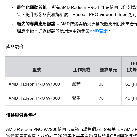
最佳化驅動效能 –
所有AMD Radeon PRO工作站繪圖卡均支援AM
果，提升影像品質和解析度。Radeon PRO Viewport 
領先的專業應用認證 –
AMD持續與頂尖專業軟體應用供應商合作，
理想平衡。通過認證的應用清單請參閱
AMD官網
。
產品規格
TF
型號
工作負載
運算單元
(尖
AMD Radeon PRO W7900
嚴苛
96
61 (F
AMD Radeon PRO W7800
繁重
70
45 (F
價格與供應時程
AMD Radeon PRO W7900繪圖卡建議市場售價為3,999美元。AM
實體零售商販售，並預計在2023年下半年開始搭載於各OEM與系統