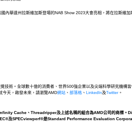
9日在美國內華達州拉斯維加斯登場的NAB Show 2023大會亮相，將在拉
圖及視覺技術。全球數十億的消費者、世界500強企業以及尖端科學研究機構
就今天，啟發未來，請瀏覽AMD
網站
、
部落格
、
LinkedIn
及
Twitter
。
y Cache、Threadripper及上述名稱的組合為AMD公司的商標。DisplayPor
及SPECviewperf®是Standard Performance Evaluati