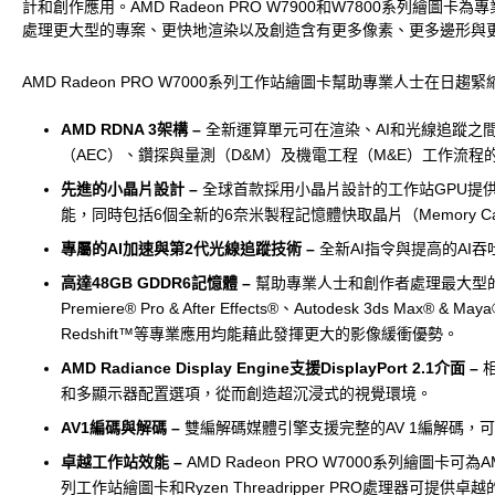
計和創作應用。AMD Radeon PRO W7900和W7800系列繪
處理更大型的專案、更快地渲染以及創造含有更多像素、更多邊形與
AMD Radeon PRO W7000系列工作站繪圖卡幫助專業人士
AMD RDNA 3架構 –
全新運算單元可在渲染、AI和光線追蹤之
（AEC）、鑽探與量測（D&M）及機電工程（M&E）工作流
先進的小晶片設計 –
全球首款採用小晶片設計的工作站GPU提供相較
能，同時包括6個全新的6奈米製程記憶體快取晶片（Memory Cache 
專屬的AI加速與第2代光線追蹤技術 –
全新AI指令與提高的AI吞
高達48GB GDDR6記憶體 –
幫助專業人士和創作者處理最大型的
Premiere® Pro & After Effects®、Autodesk 3ds Max® & 
Redshift™等專業應用均能藉此發揮更大的影像緩衝優勢。
AMD Radiance Display Engine支援DisplayPort 2.1介面 –
相
和多顯示器配置選項，從而創造超沉浸式的視覺環境。
AV1編碼與解碼 –
雙編解碼媒體引擎支援完整的AV 1編解碼，
卓越工作站效能 –
AMD Radeon PRO W7000系列繪圖卡可
列工作站繪圖卡和Ryzen Threadripper PRO處理器